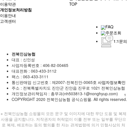
이용약관
TOP
개인정보처리방침
이용안내
고객센터
FAQ
주문조회
1:1문의
전북인삼농협
대표 : 신인성
사업자등록번호 :
406-82-00465
대표전화 : 063-433-3112
팩스 : 063-433-3111
통신판매업 신고번호 :
제2007-전북진안-0065호
사업자정보확인
주소 : 전북특별자치도 진안군 진안읍 진무로 1021 전북인삼농협
개인정보관리책임자 : 총무과(nh503813-1@nonghyup.com)
1
COPYRIGHT
2020 전북인삼농협 공식쇼핑몰. All rights reserved.
※ 전북인삼농협 쇼핑몰의 모든 문구 및 이미지에 대한 무단 도용 및 복제
사용을 금지합니다. 저작권자의 허락없이 이를 전부 또는 일부를 무단으
로 복제, 배포하는 등의 행의를 한 자는 관계법령에 의거 민형사상의 처