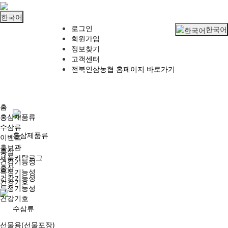
한국어
로그인
한국어
회원가입
정보찾기
고객센터
전북인삼농협 홈페이지 바로가기
홈
홍삼제품류
수삼류
홍삼제품류
이벤트
홍보관
홍삼
제품카탈로그
건강기능성
홍삼
특정기능성
건강기능성
건강기호
특정기능성
건강기호
수삼류
선물용(선물포장)