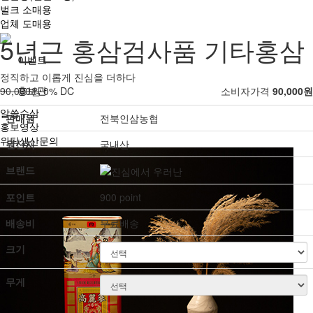
벌크 소매용
업체 도매용
5년근 홍삼검사품 기타홍삼
이벤트
정직하고 이롭게 진심을 더하다
홍보관
90,000원
0% DC
소비자가격
90,000원
알쓸수삼
판매원
전북인삼농협
홍보영상
위탁생산문의
원산지
국내산
브랜드
포인트
900 point
배송비
무료배송
크기
무게