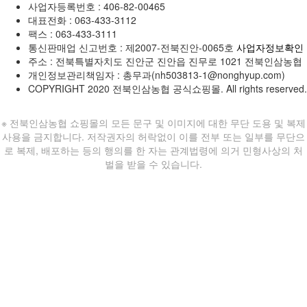
사업자등록번호 :
406-82-00465
대표전화 : 063-433-3112
팩스 : 063-433-3111
통신판매업 신고번호 :
제2007-전북진안-0065호
사업자정보확인
주소 : 전북특별자치도 진안군 진안읍 진무로 1021 전북인삼농협
개인정보관리책임자 : 총무과(nh503813-1@nonghyup.com)
COPYRIGHT
2020 전북인삼농협 공식쇼핑몰. All rights reserved.
※ 전북인삼농협 쇼핑몰의 모든 문구 및 이미지에 대한 무단 도용 및 복제
사용을 금지합니다. 저작권자의 허락없이 이를 전부 또는 일부를 무단으
로 복제, 배포하는 등의 행의를 한 자는 관계법령에 의거 민형사상의 처
벌을 받을 수 있습니다.