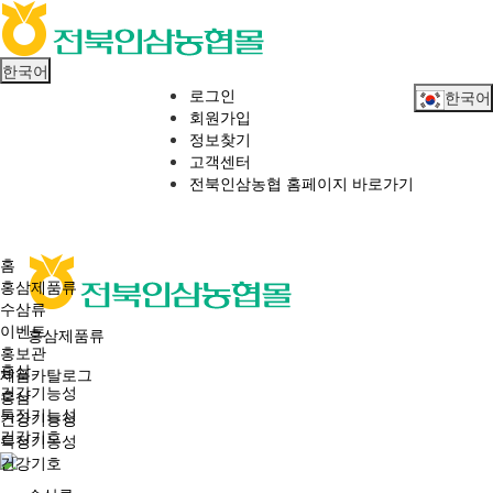
한국어
로그인
한국어
회원가입
정보찾기
고객센터
전북인삼농협 홈페이지 바로가기
홈
홍삼제품류
수삼류
이벤트
홍삼제품류
홍보관
홍삼
제품카탈로그
건강기능성
홍삼
특정기능성
건강기능성
건강기호
특정기능성
건강기호