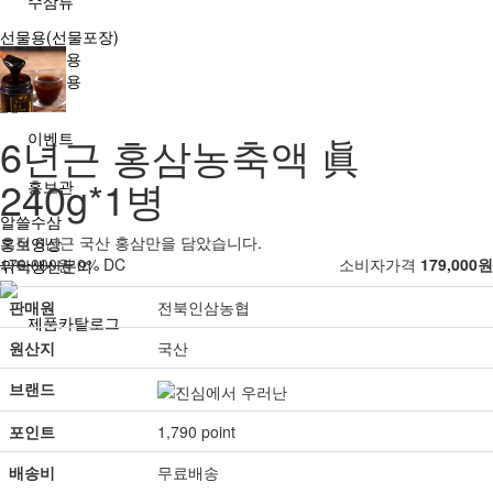
수삼류
선물용(선물포장)
벌크 소매용
업체 도매용
이벤트
6년근 홍삼농축액 眞
240g*1병
홍보관
알쓸수삼
오직 6년근 국산 홍삼만을 담았습니다.
홍보영상
179,000원
0% DC
소비자가격
179,000원
위탁생산문의
판매원
전북인삼농협
제품카탈로그
원산지
국산
브랜드
포인트
1,790 point
배송비
무료배송