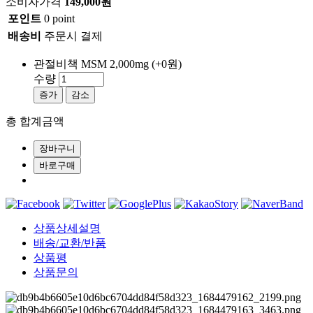
소비자가격
149,000원
포인트
0 point
배송비
주문시 결제
관절비책 MSM 2,000mg
(+0원)
수량
증가
감소
총 합계금액
상품상세설명
배송/교환/반품
상품평
상품문의