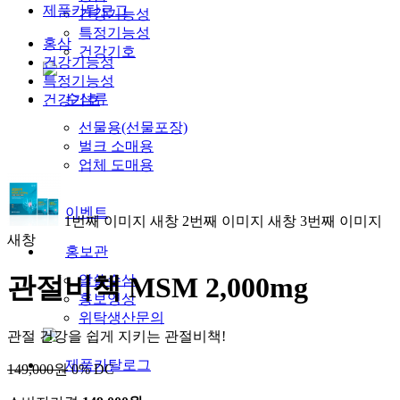
제품카탈로그
건강기능성
특정기능성
홍삼
건강기호
건강기능성
특정기능성
수삼류
건강기호
선물용(선물포장)
벌크 소매용
업체 도매용
이벤트
1번째 이미지 새창
2번째 이미지 새창
3번째 이미지
새창
홍보관
관절비책 MSM 2,000mg
알쓸수삼
홍보영상
위탁생산문의
관절 건강을 쉽게 지키는 관절비책!
제품카탈로그
149,000원
0% DC